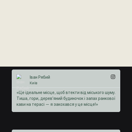
Іван Рябий
Київ
«Це ідеальне місце, щоб втекти від міського шуму.
Тиша, гори, дерев’яний будиночок і запах ранкової
кави на терасі — я закохався у це місце!»