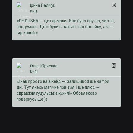
Ірина Палічук
Київ
«DE DUSHA — це гармонія. Все було зручно, чисто,
продумано. Діти були в захваті від басейну, а я —
від коней!»
Олег Юрченко
Київ
«Їхав просто на вікенд — залишився ще на три
дні. Тут якесь магічне повітря. І ще плюс —
справжня гуцульська кухня!» Обовязково
повернусь ще ))