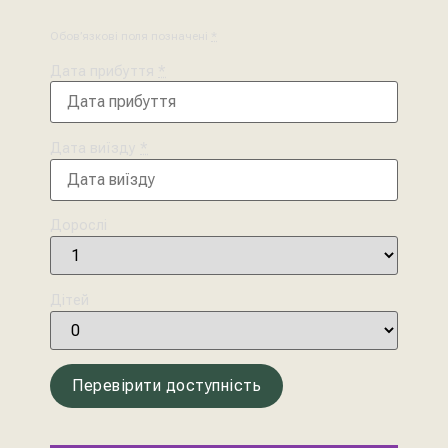
Обов’язкові поля позначені
*
Дата прибуття
*
Дата виїзду
*
Дорослі
Дітей